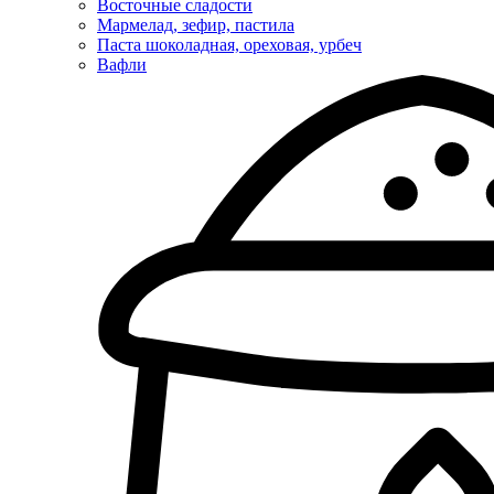
Восточные сладости
Мармелад, зефир, пастила
Паста шоколадная, ореховая, урбеч
Вафли