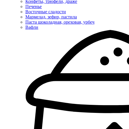
Конфеты, трюфели, драже
Печенье
Восточные сладости
Мармелад, зефир, пастила
Паста шоколадная, ореховая, урбеч
Вафли